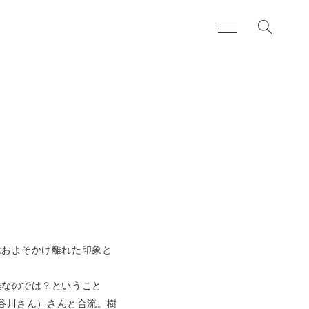
お知らせ
news
日々のこと
blog
住まいづくりの流れ
services
よくある質問
FAQ
私たちについて
about
はおよそかけ離れた印象と
難なのでは？ということ
長谷川さん）さんと合流。樹