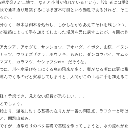
5m程度窪んだ土地で、なんと小川が流れているという、設計者には垂
状で通常通り建築するにはほぼ不可能という難題であるけれど、そ
るか…
分なく、雑木は倒木を処分し、しかしながらあえてそれを残しつつ
が建築によって手を加えてしまった場所を元に戻すことが、今回の
アカシア、アオダモ、サンショウ、アオハダ、イボタ、山桜、イヌ
ナッツ、ウワミズザクラ、ホウノキ、もみじ、ダンコウバイ、マム
マズミ、カラマツ、ヤシャブシetc…だそうな。
つに、川へ水浴びをしにくる鳥の飛来が多く、実がなる頃には更に
運んでくるのだと実感してしまうと、人間がこの土地に手を加える
軽く予想でき、見えない経費が恐ろしい。。。
とでしょう。
始まり、湿地に対する基礎の在り方が一番の問題点。ラフターと呼
と、問題山積み。
ですが、通常通りのベタ基礎で基礎を作ってしまうと、水の流れが