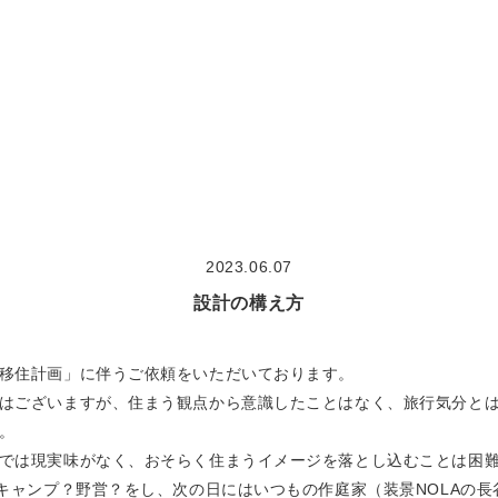
大切な想い
concept
作品集
works
2023.06.07
モデルハウス見学
model house
設計の構え方
COMODO建築工房の18の原理
theory
移住計画」に伴うご依頼をいただいております。
はございますが、住まう観点から意識したことはなく、旅行気分と
。
では現実味がなく、おそらく住まうイメージを落とし込むことは困
のキャンプ？野営？をし、次の日にはいつもの作庭家（装景NOLAの