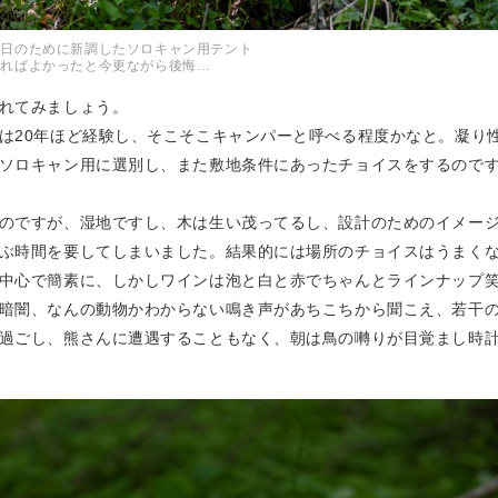
の日のために新調したソロキャン用テント
撮ればよかったと今更ながら後悔…
れてみましょう。
は20年ほど経験し、そこそこキャンパーと呼べる程度かなと。凝り
ソロキャン用に選別し、また敷地条件にあったチョイスをするので
のですが、湿地ですし、木は生い茂ってるし、設計のためのイメー
ぶ時間を要してしまいました。結果的には場所のチョイスはうまく
中心で簡素に、しかしワインは泡と白と赤でちゃんとラインナップ
暗闇、なんの動物かわからない鳴き声があちこちから聞こえ、若干
過ごし、熊さんに遭遇することもなく、朝は鳥の囀りが目覚まし時