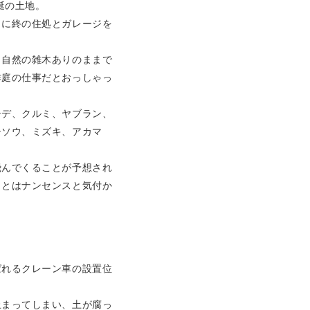
涎の土地。
こに終の住処とガレージを
、自然の雑木ありのままで
作庭の仕事だとおっしゃっ
シデ、クルミ、ヤブラン、
シソウ、ミズキ、アカマ
飛んでくることが予想され
ことはナンセンスと気付か
ばれるクレーン車の設置位
止まってしまい、土が腐っ