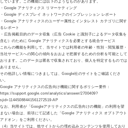
しています。この機能には以下のようなものがあります。
・Google アナリティクス リマーケティング
・Google ディスプレイ ネットワークのインプレッション レポート
・Google アナリティクスのユーザー属性とインタレスト カテゴリに関す
るレポート
・広告掲載目的のデータ収集（広告 Cookie と識別子によるデータ収集を
含む）のために Google アナリティクスを必要とする統合サービス
これらの機能を利用して、当サイトでは利用者の年齢・性別・閲覧履歴・
当社サービスへの関心の傾向をおおよそ把握するための分析を可能として
おります。このデータは匿名で収集されており、個人を特定するものでは
ありません。
その他詳しい情報につきましては、Google社のサイトをご確認くださ
い。
Google アナリティクスの広告向け機能に関するポリシー要件：
https://support.google.com/analytics/answer/2700409?
sjid=11445088441561272519-AP
なお、利用者が「Googleアナリティクスの広告向けの機能」の利用を望
まない場合は、前項にて記述した「Google アナリティクス オプトアウト
アドオン」をご利用ください。
（4）当サイトでは、他サイトからの埋め込みコンテンツを使用しており