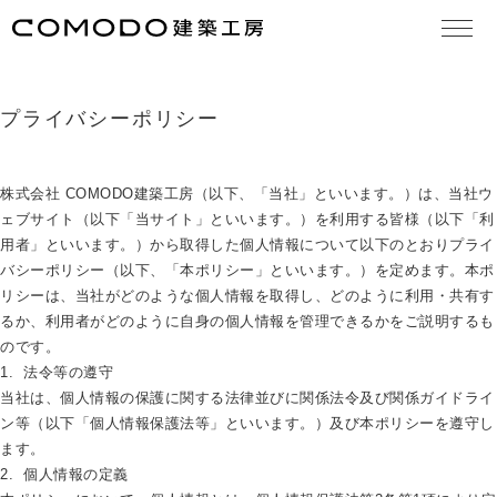
大切な想い
concept
プライバシーポリシー
作品集
works
モデルハウス見学
model house
株式会社 COMODO建築工房（以下、「当社」といいます。）は、当社ウ
ェブサイト（以下「当サイト」といいます。）を利用する皆様（以下「利
COMODO建築工房の18の原理
theory
用者」といいます。）から取得した個人情報について以下のとおりプライ
バシーポリシー（以下、「本ポリシー」といいます。）を定めます。本ポ
お知らせ
news
リシーは、当社がどのような個人情報を取得し、どのように利用・共有す
るか、利用者がどのように自身の個人情報を管理できるかをご説明するも
のです。
日々のこと
blog
1. 法令等の遵守
当社は、個人情報の保護に関する法律並びに関係法令及び関係ガイドライ
住まいづくりの流れ
services
ン等（以下「個人情報保護法等」といいます。）及び本ポリシーを遵守し
ます。
よくある質問
FAQ
2. 個人情報の定義