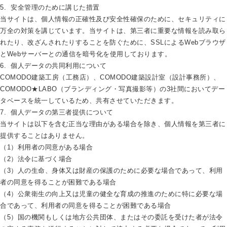
5. 安全管理のために講じた措置
当サイトは、個人情報の正確性及び安全性確保のために、セキュリティに
万全の対策を講じています。当サイトは、第三者に重要な情報を読み取ら
れたり、改ざんされたりすることを防ぐために、SSLによるWebブラウザ
とWebサーバーとの通信を暗号化を使用しております。
6. 個人データの共同利用について
COMODO建築工房（工務店）、COMODO建築設計室（設計事務所）、
COMODO★LABO（ブランディング・写真撮影等）の3社間においてデー
タベースを統一しているため、共有させていただきます。
7. 個人データの第三者提供について
当サイトは以下を含む正当な理由がある場合を除き、個人情報を第三者に
提供することはありません。
（1）利用者の同意がある場合
（2）法令に基づく場合
（3）人の生命、身体又は財産の保護のために必要な場合であって、利用
者の同意を得ることが困難である場合
（4）公衆衛生の向上又は児童の健全な育成の推進のために特に必要な場
合であって、利用者の同意を得ることが困難である場合
（5）国の機関もしくは地方公共団体、またはその委託を受けた者が法令