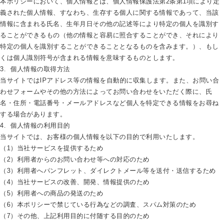
本ポリシーにおいて、個人情報とは、個人情報保護法第2条第1項により定
私たちについて
about
義された個人情報、すなわち、生存する個人に関する情報であって、当該
情報に含まれる氏名、生年月日その他の記述等により特定の個人を識別す
ることができるもの（他の情報と容易に照合することができ、それにより
特定の個人を識別することができることとなるものを含みます。）、もし
くは個人識別符号が含まれる情報を意味するものとします。
3. 個人情報の取得方法
当サイトではIPアドレス等の情報を自動的に収集します。また、お問い合
わせフォームやその他の方法によってお問い合わせをいただく際に、氏
名・住所・電話番号・メールアドレスなど個人を特定できる情報をお尋ね
する場合があります。
4. 個人情報の利用目的
当サイトでは、お客様の個人情報を以下の目的で利用いたします。
（1）当社サービスを提供するため
（2）利用者からのお問い合わせ等への対応のため
（3）利用者へパンフレット、ダイレクトメール等を送付・送信するため
（4）当社サービスの改善、開発、情報提供のため
（5）利用者への商品の発送のため
（6）本ポリシーで禁じている行為などの調査、スパム対策のため
（7）その他、上記利用目的に付随する目的のため