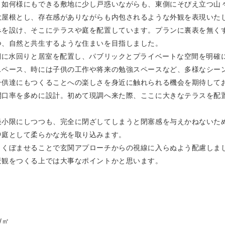
、如何様にもできる敷地に少し戸惑いながらも、東側にそびえ立つ山
大屋根とし、存在感がありながらも内包されるような外観を表現いた
を設け、そこにテラスや庭を配置しています。プランに裏表を無くす
つ、自然と共生するような住まいを目指しました。
側に水回りと居室を配置し、パブリックとプライベートな空間を明確
スペース、時には子供の工作や将来の勉強スペースなど、多様なシー
子供達にもつくることへの楽しさを身近に触れられる機会を期待して
開口率を多めに設計。初めて現調へ来た際、ここに大きなテラスを配
最小限にしつつも、完全に閉ざしてしまうと閉塞感を与えかねないた
中庭として柔らかな光を取り込みます。
。くぼませることで玄関アプローチからの視線に入らぬよう配慮しま
景観をつくる上では大事なポイントかと思います。
/㎡