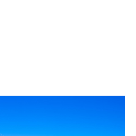
大切な想い
concept
作品集
works
モデルハウス見学
model house
COMODO建築工房の18の原理
theory