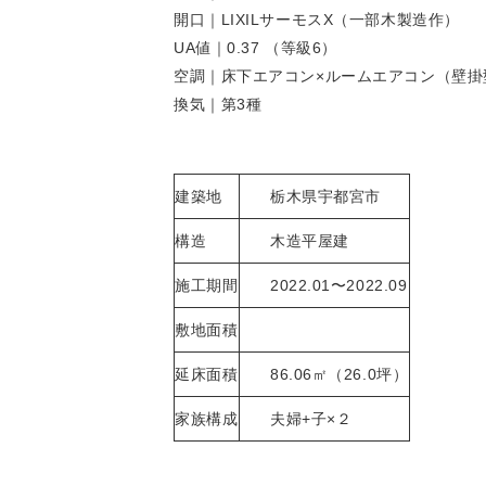
開口｜LIXILサーモスX（一部木製造作）
UA値｜0.37 （等級6）
空調｜床下エアコン×ルームエアコン（壁掛
換気｜第3種
建築地
栃木県宇都宮市
構造
木造平屋建
施工期間
2022.01〜2022.09
敷地面積
延床面積
86.06㎡（26.0坪）
家族構成
夫婦+子×２