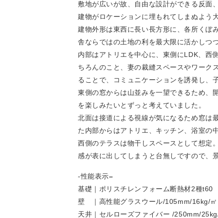
敷地が広いが故、自由な設計ができる反面
建物がロケーションに埋もれてしまぬよう
建物外形は東西に長い長方形に、各所くぼみ
舎ならではの土地の利を最大限に活かしつ
内部はアトリエを中心に、東側にLDK、西
ちろんのこと、妻の裁縫スペースやワーク
ることで、コミュニケーションを誘発し、
東側の窓からは山並みを一望できるため、
を楽しみたいとずっと考えていました。
北面は接道による視線が気になるため窓は
た内部からはアトリエ、キッチン、浴室の
西側のテラスは物干しスペースとして想定
感が表に出してしまうと台無しですので、
-性能表示
–
基礎｜ポリスチレンフォーム断熱材2種t60
壁 ｜高性能グラスウール/105mm/16kg/㎡
天井｜セルローズファイバー /250mm/25kg