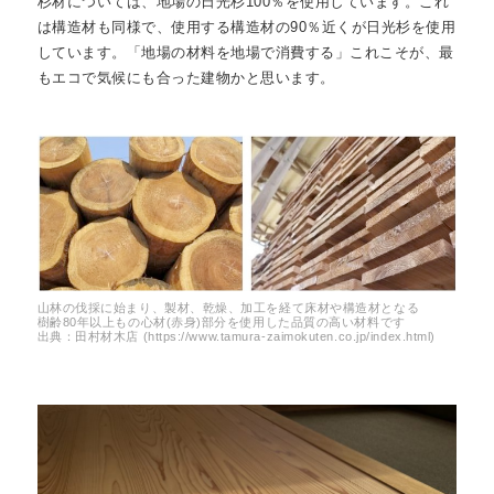
杉材については、地場の日光杉100％を使用しています。これ
私たちについて
about
は構造材も同様で、使用する構造材の90％近くが日光杉を使用
しています。「地場の材料を地場で消費する」これこそが、最
もエコで気候にも合った建物かと思います。
山林の伐採に始まり、製材、乾燥、加工を経て床材や構造材となる
樹齢80年以上もの心材(赤身)部分を使用した品質の高い材料です
出典：田村材木店 (https://www.tamura-zaimokuten.co.jp/index.html)