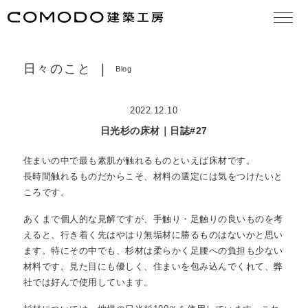
大切な想い
concept
日々のこと
Blog
作品集
works
2022.12.10
モデルハウス見学
model house
日光杉の床材｜日誌#27
COMODO建築工房の18の原理
theory
住まいの中で最も素肌が触れるものといえば床材です。
長時間触れるものだからこそ、材料の選定には気をつけたいと
お知らせ
news
ころです。
日々のこと
blog
あくまで個人的な見解ですが、手触り・足触りの良いものを考
えると、行き着く先はやはり無垢材に勝るものはないかと思い
住まいづくりの流れ
ます。特にその中でも、杉材は柔らかく足腰への負担も少ない
services
材料です。見た目にも優しく、住まいを包み込んでくれて、弊
社では好んで使用しています。
よくある質問
FAQ