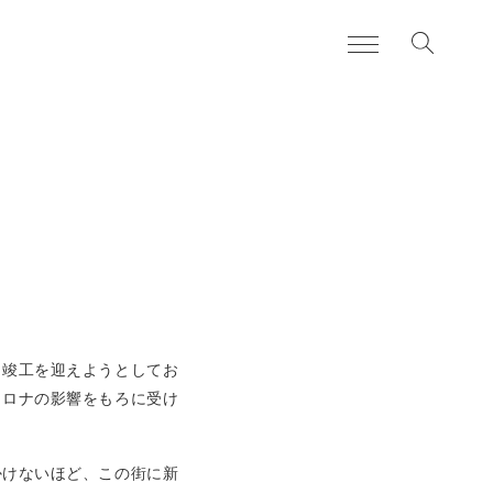
お知らせ
news
日々のこと
blog
住まいづくりの流れ
services
よくある質問
FAQ
く竣工を迎えようとしてお
私たちについて
about
コロナの影響をもろに受け
かけないほど、この街に新