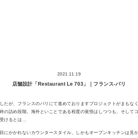
大切な想い
concept
作品集
works
2021.11.19
モデルハウス見学
model house
店舗設計「Restaurant Le 703」｜フランス-パリ
COMODO建築工房の18の原理
theory
したが、フランスのパリにて進めておりますプロジェクトがまもな
終の詰め段階。海外といことである程度の覚悟はしつつも、そして
受けるとは…
目にかかれないカウンタースタイル、しかもオープンキッチンは見