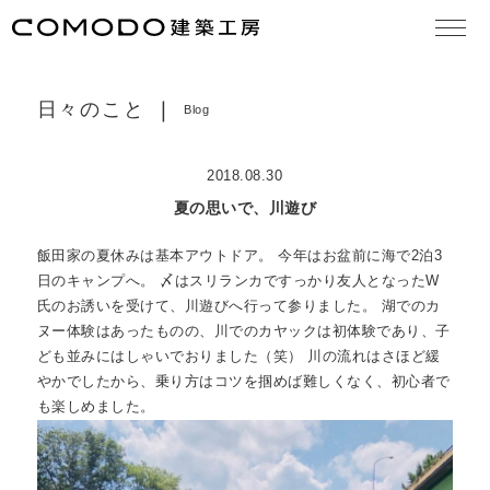
大切な想い
concept
日々のこと
Blog
作品集
works
2018.08.30
モデルハウス見学
model house
夏の思いで、川遊び
COMODO建築工房の18の原理
theory
飯田家の夏休みは基本アウトドア。 今年はお盆前に海で2泊3
日のキャンプへ。 〆はスリランカですっかり友人となったW
お知らせ
news
氏のお誘いを受けて、川遊びへ行って参りました。 湖でのカ
ヌー体験はあったものの、川でのカヤックは初体験であり、子
日々のこと
blog
ども並みにはしゃいでおりました（笑） 川の流れはさほど緩
やかでしたから、乗り方はコツを掴めば難しくなく、初心者で
住まいづくりの流れ
services
も楽しめました。
よくある質問
FAQ