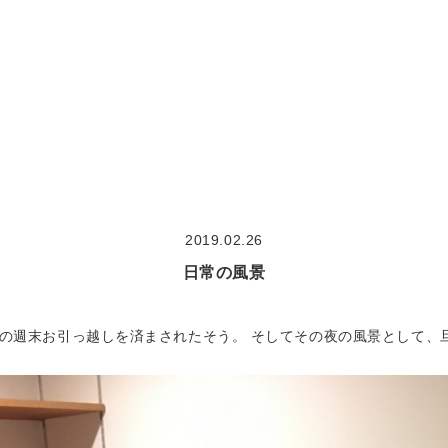
大切な想い
concept
作品集
works
2019.02.26
モデルハウス見学
model house
日常の風景
COMODO建築工房の18の原理
theory
の週末お引っ越しを済まされたそう。 そしてその夜の風景として、