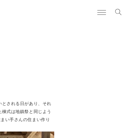
お知らせ
news
日々のこと
blog
住まいづくりの流れ
services
よくある質問
FAQ
いとされる日があり、それ
私たちについて
about
上棟式は地鎮祭と同じよう
住まい手さんの住まい作り