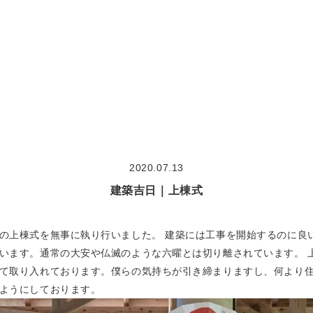
大切な想い
concept
作品集
works
2020.07.13
モデルハウス見学
model house
建築吉日｜上棟式
COMODO建築工房の18の原理
theory
の上棟式を無事に執り行いました。 建築には工事を開始するのに良
います。通常の大安や仏滅のような六曜とは切り離されています。 
て取り入れております。僕らの気持ちが引き締まりますし、何より
ようにしております。