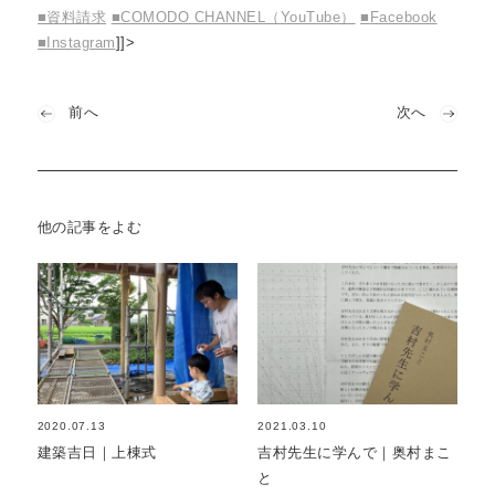
私たちについて
■資料請求
■COMODO CHANNEL（YouTube）
■
Facebook
about
■
Instagram
]]>
前へ
次へ
他の記事をよむ
2020.07.13
2021.03.10
建築吉日｜上棟式
吉村先生に学んで｜奥村まこ
と