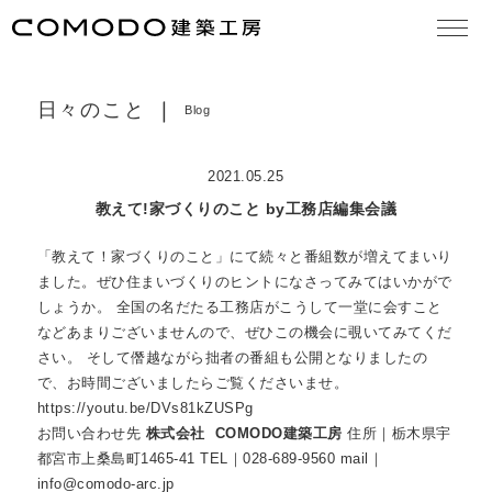
大切な想い
concept
日々のこと
Blog
作品集
works
2021.05.25
モデルハウス見学
model house
教えて!家づくりのこと by工務店編集会議
COMODO建築工房の18の原理
theory
「教えて！家づくりのこと」にて続々と番組数が増えてまいり
ました。ぜひ住まいづくりのヒントになさってみてはいかがで
お知らせ
news
しょうか。 全国の名だたる工務店がこうして一堂に会すこと
などあまりございませんので、ぜひこの機会に覗いてみてくだ
日々のこと
blog
さい。 そして僭越ながら拙者の番組も公開となりましたの
で、お時間ございましたらご覧くださいませ。
住まいづくりの流れ
services
https://youtu.be/DVs81kZUSPg
お問い合わせ先
株式会社 COMODO建築工房
住所｜栃木県宇
よくある質問
FAQ
都宮市上桑島町1465-41 TEL｜028-689-9560 mail｜
info@comodo-arc.jp