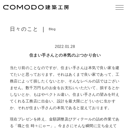
大切な想い
concept
日々のこと
Blog
作品集
works
2022.01.28
モデルハウス見学
model house
住まい手さんとの本気のぶつかり合い
COMODO建築工房の18の原理
theory
当たり前のことなのですが、住まい手さんは本気で良い家を建
てたいと思っております。それはあくまで良い家であって、工
お知らせ
news
務店によって損したくないとか、そんなレベルの話ではござい
ません。数千万円ものお金をお支払いいただいて、損するとか
日々のこと
blog
しないとか、もはやベクトル違い。住まい手さんの望みを叶え
てくれる工務店に出会い、設計を最大限にどういかに生かす
住まいづくりの流れ
services
か、それが住まい手さんの本気であると捉えております。
現在プレゼンを終え、金額調整及びディテールの詰め作業であ
よくある質問
FAQ
る「職と住 時々にゃー」。今まさにそんな瞬間に立ち会えて