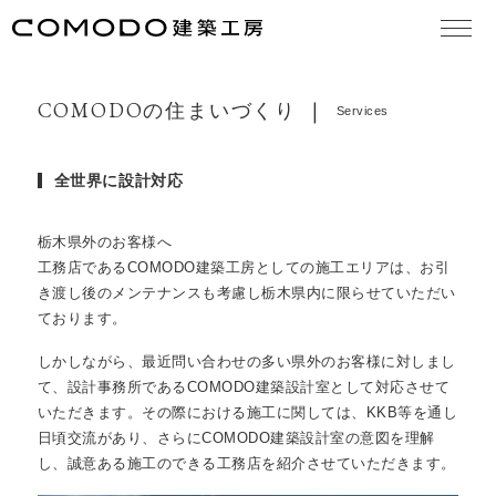
大切な想い
concept
COMODOの住まいづくり
Services
作品集
works
全世界に設計対応
モデルハウス見学
model house
COMODO建築工房の18の原理
theory
栃木県外のお客様へ
工務店であるCOMODO建築工房としての施工エリアは、お引
お知らせ
き渡し後のメンテナンスも考慮し栃木県内に限らせていただい
news
ております。
日々のこと
blog
しかしながら、最近問い合わせの多い県外のお客様に対しまし
て、設計事務所であるCOMODO建築設計室として対応させて
住まいづくりの流れ
services
いただきます。その際における施工に関しては、KKB等を通し
日頃交流があり、さらにCOMODO建築設計室の意図を理解
よくある質問
FAQ
し、誠意ある施工のできる工務店を紹介させていただきます。