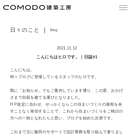
大切な想い
concept
日々のこと
Blog
作品集
works
2021.11.12
モデルハウス見学
model house
こんにちはヒロです。｜日誌#1
COMODO建築工房の18の原理
theory
こんにちは。

時々ブログに登場しているスタッフのヒロです。

お知らせ
news
既に「お知らせ」でもご案内しています通り、この度、おかげ
日々のこと
blog
さまで自邸を建てる運びとなりました。

H P改定に合わせ、せっかくならこの住まいづくりの過程を余
住まいづくりの流れ
services
すことなく発信することで、これから住まいづくりをご検討の
方への一助となれたらと思い、ブログを始めた次第です。

よくある質問
FAQ
これまで主に飯田のサポートで設計業務を取り組んで参りまし