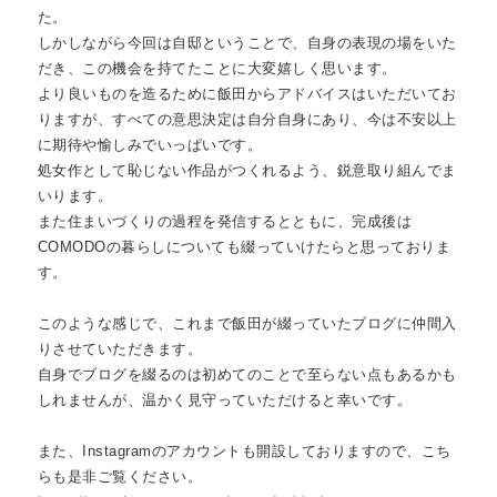
私たちについて
た。

about
しかしながら今回は自邸ということで、自身の表現の場をいた
だき、この機会を持てたことに大変嬉しく思います。

より良いものを造るために飯田からアドバイスはいただいてお
りますが、すべての意思決定は自分自身にあり、今は不安以上
に期待や愉しみでいっぱいです。

処女作として恥じない作品がつくれるよう、鋭意取り組んでま
いります。

また住まいづくりの過程を発信するとともに、完成後は
COMODOの暮らしについても綴っていけたらと思っておりま
す。

このような感じで、これまで飯田が綴っていたブログに仲間入
りさせていただきます。

自身でブログを綴るのは初めてのことで至らない点もあるかも
しれませんが、温かく見守っていただけると幸いです。

また、Instagramのアカウントも開設しておりますので、こち