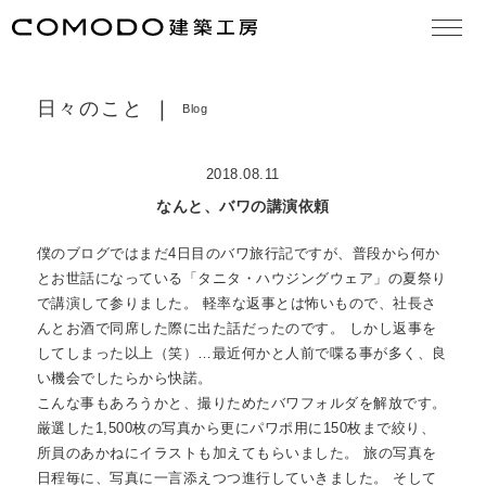
大切な想い
concept
日々のこと
Blog
作品集
works
2018.08.11
モデルハウス見学
model house
なんと、バワの講演依頼
COMODO建築工房の18の原理
theory
僕のブログではまだ4日目のバワ旅行記ですが、普段から何か
とお世話になっている「タニタ・ハウジングウェア」の夏祭り
お知らせ
news
で講演して参りました。 軽率な返事とは怖いもので、社長さ
んとお酒で同席した際に出た話だったのです。 しかし返事を
日々のこと
blog
してしまった以上（笑）…最近何かと人前で喋る事が多く、良
い機会でしたらから快諾。
住まいづくりの流れ
services
こんな事もあろうかと、撮りためたバワフォルダを解放です。
厳選した1,500枚の写真から更にパワポ用に150枚まで絞り、
よくある質問
FAQ
所員のあかねにイラストも加えてもらいました。 旅の写真を
日程毎に、写真に一言添えつつ進行していきました。 そして