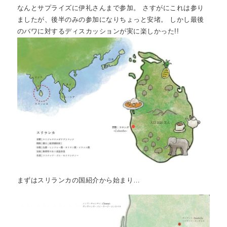
私たちについて
なんとサプライズに伊礼さんまで参加。 さすがにこれは参り
about
ましたが、後半のみの参加になりちょっと安堵。 しかし最後
のバワに対するディスカッションが実に楽しかった!!
まずはスリランカの国紹介から始まり…