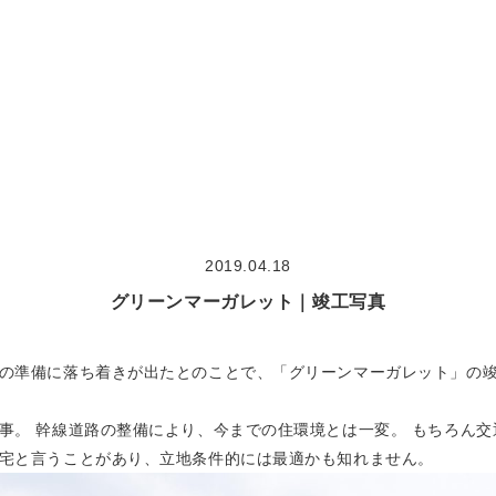
大切な想い
concept
作品集
works
2019.04.18
モデルハウス見学
model house
グリーンマーガレット｜竣工写真
COMODO建築工房の18の原理
theory
の準備に落ち着きが出たとのことで、「グリーンマーガレット」の
事。 幹線道路の整備により、今までの住環境とは一変。 もちろん
宅と言うことがあり、立地条件的には最適かも知れません。