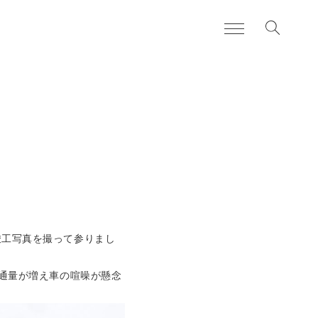
お知らせ
news
日々のこと
blog
住まいづくりの流れ
services
よくある質問
FAQ
竣工写真を撮って参りまし
私たちについて
about
交通量が増え車の喧噪が懸念